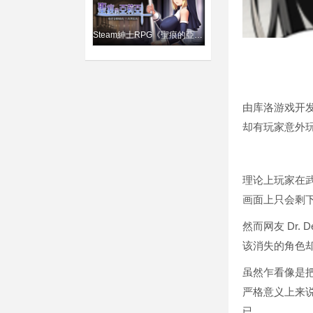
Steam紳士RPG《聖痕的亞莉亞》修女獻身拯救世界「舒吟」都精彩
由库洛游戏开发
却有玩家意外
理论上玩家在
画面上只会剩
然而网友 Dr.
该消失的角色
虽然乍看像是
严格意义上来
已。