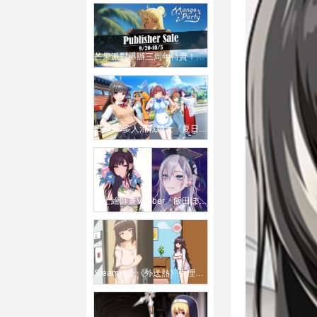
芒果派對舉辦三周年特賣！超過50款紳士遊戲折扣優惠 錢包乾了弟弟也哭了
日系3D多人混戰紳士《夏日假期》宣布製作海外版！
紳士繪師兼VTuber「飯田ぽち」宣布停止直播與工作、將專心養病
Steam紳士《外送熱》生理需求也能叫外送！「騎」上門餵飽飢渴女客人