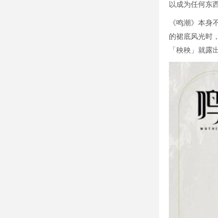
以成为任何东
《鸣潮》本身
的裙底风光时
「秧秧」就露