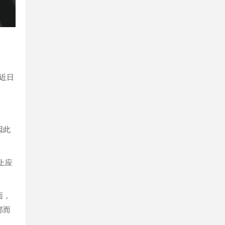
近日
因此
论上应
面，
部而