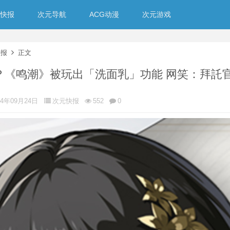
快报
次元导航
ACG动漫
次元游戏
快报
正文
？《鸣潮》被玩出「洗面乳」功能 网笑：拜託
24年09月24日
次元快报
552
0