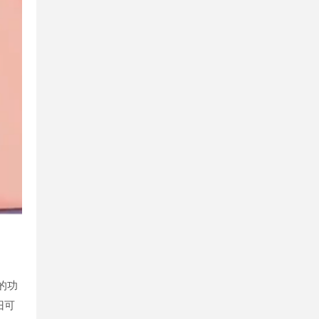
的功
旧可