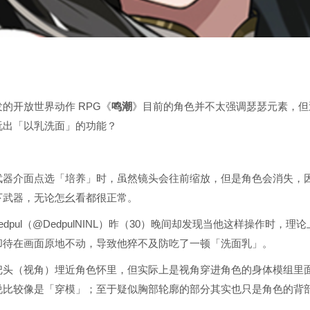
的开放世界动作 RPG《
鸣潮
》目前的角色并不太强调瑟瑟元素，但
玩出「以乳洗面」的功能？
武器介面点选「培养」时，虽然镜头会往前缩放，但是角色会消失，
下武器，无论怎幺看都很正常。
 Dedpul（@DedpulNINL）昨（30）晚间却发现当他这样操作时，理
却待在画面原地不动，导致他猝不及防吃了一顿「洗面乳」。
把头（视角）埋近角色怀里，但实际上是视角穿进角色的身体模组里
说比较像是「穿模」；至于疑似胸部轮廓的部分其实也只是角色的背