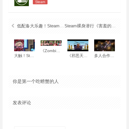
Steam
低配备大乐趣！Steam好评游戏懒人包：用旧电脑也能爽爽玩
Steam裸身潜行《害羞的椎名酱》心得：致敬「碧蓝之海」 用纸箱作战躲避路人抱紧处理
《Zombie’s retreat》殭尸末日时要做什幺？有没有空？要来开后宫吗？
大触！Steam绅士《无底触穴》为逃出生天而把魔物榨到昇天
《邪恶天才2》心得：金玉其外败絮其中，一点都不天才的坏蛋模拟器
多人合作杀怪《红色至日2》试玩：画虎不成反类犬，残念的即时战术游戏
你是第一个吃螃蟹的人
发表评论